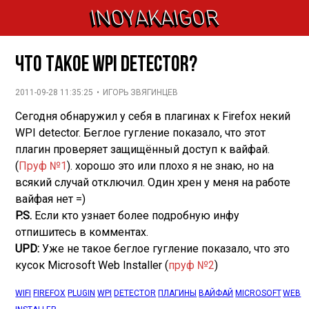
INOYAKAIGOR
Что такое WPI detector?
2011-09-28 11:35:25
•
ИГОРЬ ЗВЯГИНЦЕВ
Сегодня обнаружил у себя в плагинах к Firefox некий
WPI detector. Беглое гугление показало, что этот
плагин проверяет защищённый доступ к вайфай.
(
Пруф №1
). хорошо это или плохо я не знаю, но на
всякий случай отключил. Один хрен у меня на работе
вайфая нет =)
P.S.
Если кто узнает более подробную инфу
отпишитесь в комментах.
UPD:
Уже не такое беглое гугление показало, что это
кусок Microsoft Web Installer (
пруф №2
)
WIFI
,
FIREFOX
,
PLUGIN
,
WPI
,
DETECTOR
,
ПЛАГИНЫ
,
ВАЙФАЙ
,
MICROSOFT
,
WEB