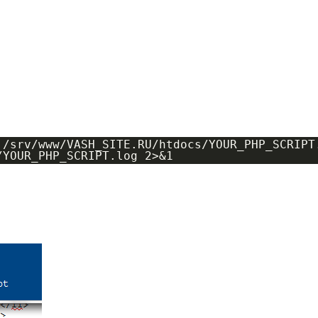
/srv/www/VASH_SITE.RU/htdocs/YOUR_PHP_SCRIPT.
/YOUR_PHP_SCRIPT.log 2>&1