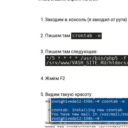
Заходим в консоль (я заходил от рута)
Пишем там
crontab -e
Пишем там следующее:
*/5 * * * * /usr/bin/php5 -f 
/srv/www/VASH_SITE.RU/htdocs
Жмём F2
Видим такую красоту: