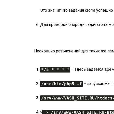
Это значит что задания cron'а успешн
Для проверки очереди задач cron'а 
Несколько разъяснений для таких же лам
– здесь задаётся врем
*/5 * * * *
– запускаемая п
/usr/bin/php5 -f
/srv/www/VASH_SITE.RU/htdocs
>
 > /srv/www/VASH_SITE.RU/ht