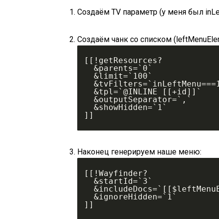
Создаём TV параметр (у меня был inLe
Создаём чанк со списком (leftMenuEle
[[!getResources?
  &parents=`0`
  &limit=`100`
  &tvFilters=`inLeftMenu===
  &tpl=`@INLINE [[+id]]`
  &outputSeparator=`,`
  &showHidden=`1`
]]
Наконец генерируем наше меню:
[[!Wayfinder?
  &startId=`3`
  &includeDocs=`[[$leftMenu
  &ignoreHidden=`1`
]]