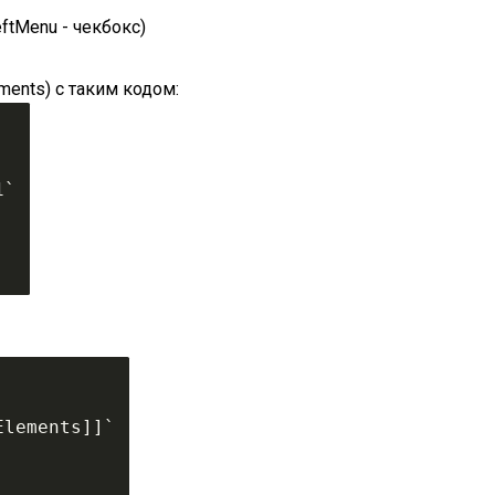
ftMenu - чекбокс)
ments) с таким кодом:
1`
Elements]]`