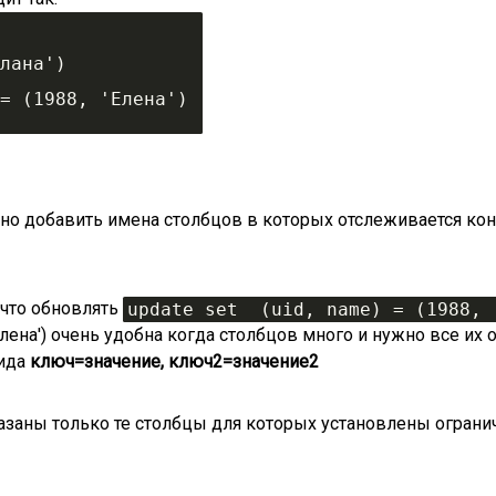
ветлана')
) = (1988, 'Елена')
добавить имена столбцов в которых отслеживается конфли
 что обновлять
update set  (uid, name) = (1988, 
, 'Елена') очень удобна когда столбцов много и нужно все и
вида
ключ=значение, ключ2=значение2
заны только те столбцы для которых установлены ограни