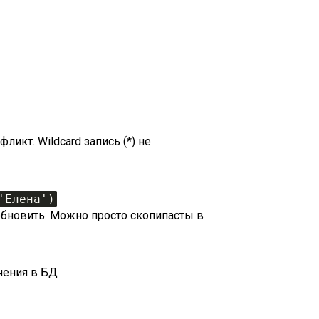
кт. Wildcard запись (*) не
'Елена')
х обновить. Можно просто скопипасты в
чения в БД