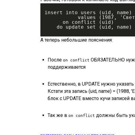
insert into users (uid, name)
           values (1987, 'С
      on conflict (uid)
    do update set (uid, name
А теперь небольшие пояснения:
После
ОБЯЗАТЕЛЬНО нужно 
on conflict
поддерживается
Естественно, в UPDATE нужно указать
Кстати эта запись (uid, name) = (1988
блок с UPDATE вместо кучи записей 
Так же в
должны быть ука
on conflict