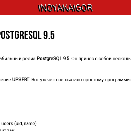
INOYAKAIGOR
PostgreSQL 9.5
табильный релиз
PostgreSQL 9.5
. Он принёс с собой неско
ление
UPSERT
. Вот уж чего не хватало простому программи
sers (uid, name).
ит так: