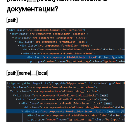
документации?
[path]
[path][name]__[local]