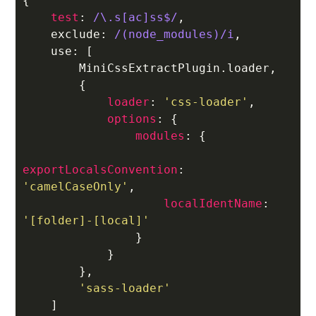
{

test
: 
/\.s[ac]ss$/
,

    exclude: 
/(node_modules)/i
,

    use: [

        MiniCssExtractPlugin.loader,

        {

loader
: 
'css-loader'
,

options
: {

modules
: {

exportLocalsConvention
: 
'camelCaseOnly'
,

localIdentName
: 
'[folder]-[local]'
                }

            }

        },

'sass-loader'
    ]
